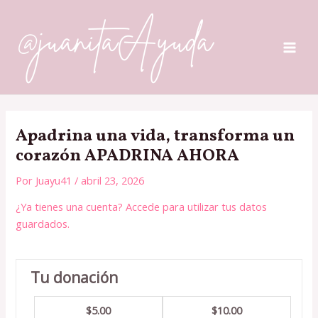
Ir
MAI
al
ME
contenido
Apadrina una vida, transforma un
corazón APADRINA AHORA
Por
Juayu41
/
abril 23, 2026
¿Ya tienes una cuenta? Accede para utilizar tus datos
guardados.
Tu donación
$5.00
$10.00