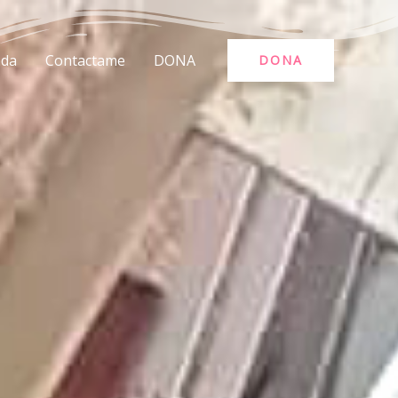
nda
Contactame
DONA
DONA