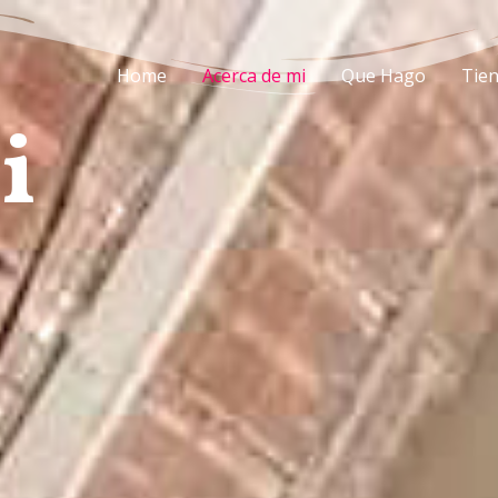
Home
Acerca de mi
Que Hago
Tie
i